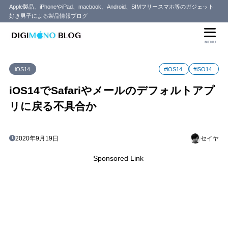
Apple製品、iPhoneやiPad、macbook、Android、SIMフリースマホ等のガジェット
好き男子による製品情報ブログ
MENU
iOS14
#iOS14
#iSO14
iOS14でSafariやメールのデフォルトアプ
リに戻る不具合か
2020年9月19日
セイヤ
Sponsored Link