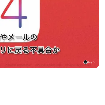
合か
セイヤ