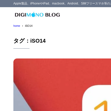
Apple製品、iPhoneやiPad、macbook、Android、SIMフリー
home
iSO14
タグ：iSO14