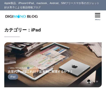
Apple製品、iPhoneやiPad、macbook、Android、SIMフリースマホ等のガジェット
好き男子による製品情報ブログ
MENU
カテゴリー：iPad
2017年12月2日
2015年2月13日
次世代iPadはこれだ！近未来に実現するか？！
iPad
セイヤ