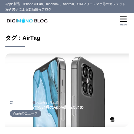
Apple製品、iPhoneやiPad、macbook、Android、SIMフリースマホ等のガジェット
好き男子による製品情報ブログ
MENU
タグ：AirTag
2020年1月1日
2019年12月31日
2020年に発売すると噂のApple製品まとめ
Appleのニュース
セイヤ