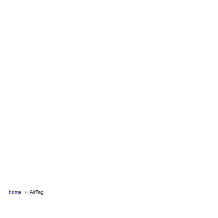
home
AirTag