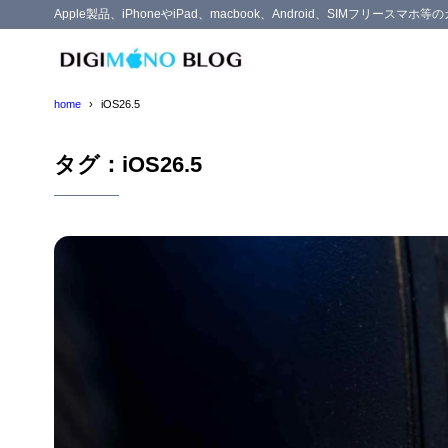
Apple製品、iPhoneやiPad、macbook、Android、SIMフリー
home
iOS26.5
タグ：iOS26.5