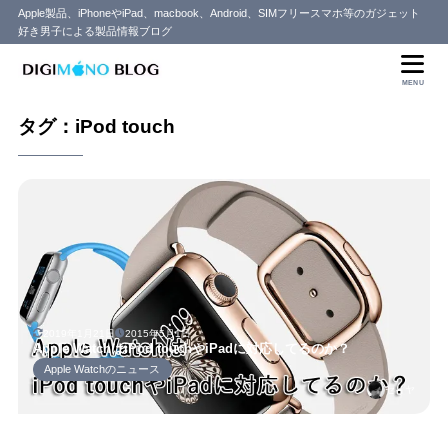
Apple製品、iPhoneやiPad、macbook、Android、SIMフリースマホ等のガジェット
好き男子による製品情報ブログ
MENU
タグ：iPod touch
2019年1月21日
2015年5月1日
Apple WatchはiPod touchやiPadに対応してるのか？
Apple Watchのニュース
セイヤ