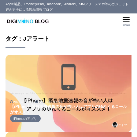
Apple製品、iPhoneやiPad、macbook、Android、SIMフリースマホ等のガジェット
好き男子による製品情報ブログ
MENU
タグ：Jアラート
2026年5月20日
2019年10月17日
【iPhone】緊急地震速報の音が怖い人はアプリのゆれくるコール
がオススメ！
iPhoneのアプリ
セイヤ