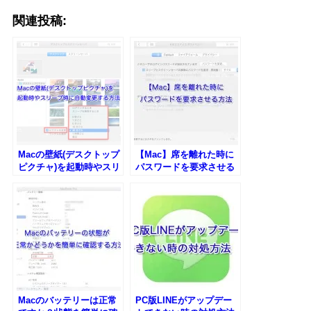
関連投稿:
Macの壁紙(デスクトップ
【Mac】席を離れた時に
ピクチャ)を起動時やスリ
パスワードを要求させる
ープ時に自動変更する方
方法
法
Macのバッテリーは正常
PC版LINEがアップデー