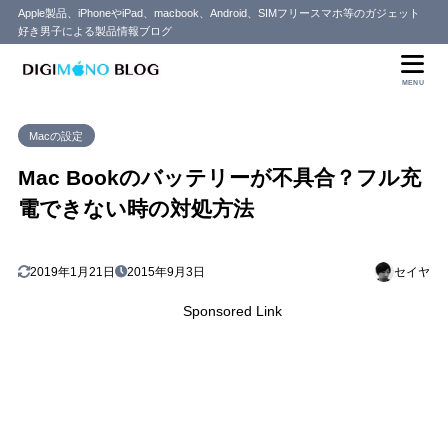
Apple製品、iPhoneやiPad、macbook、Android、SIMフリースマホ等のガジェット
好き男子による製品情報ブログ
目次
MENU
1
バッテリー充電が100%まで上がらない
Macの設定
2
Mac Bookのバッテリー不具合の原因
電源を付けっ放しにしている
2.1
Mac Bookのバッテリーが不具合？フル充
熱を持つとバッテリー寿命が縮む
2.2
電できない時の対処方法
リチウムイオン電池の充電回数を超えている
2.3
3
まとめ
2019年1月21日
2015年9月3日
セイヤ
Sponsored Link