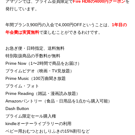
アマゾンでは、プライム会員限定で
Fire HD8の4000円クーポン
を
発行しています。
年間プラン3,900円の入会で4,000円OFFということは、
1年目の
年会費は実質無料
で楽しむことができるわけです。
お急ぎ便・日時指定、送料無料
特別取扱商品の手数料が無料
Prime Now（1〜2時間で商品をお届け）
プライムビデオ（映画・TV見放題）
Prime Music（100万曲聞き放題
プライム・フォト
Prime Reading（雑誌・漫画読み放題）
Amazonパントリー（食品・日用品を1点から購入可能）
Dash Button
プライム限定セール購入権
kindleオーナーライブラリーの利用
ベビー用おむつとおしりふきの15%割引など