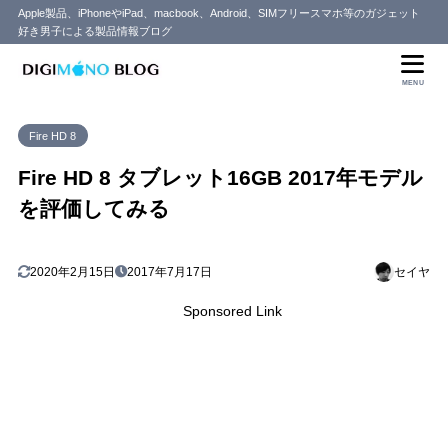
Apple製品、iPhoneやiPad、macbook、Android、SIMフリースマホ等のガジェット
好き男子による製品情報ブログ
目次
MENU
1
Fire HD 8 2017年NEWモデルを開封！
Fire HD 8
2
サイズ感は良いが少し重いかも
3
Fire HD 8 タブレット16GB 2017年モデル
kindle本、動画視聴やブラウジングなど
を評価してみる
4
バッテリーの持ちも悪くない
5
うつ伏せなら寝ながら操作もできる
2020年2月15日
2017年7月17日
セイヤ
6
電波の届かない場所ではオフライン視聴も可能
7
16GBと32GBはどちらが良い？
Sponsored Link
8
保護フィルムもあれば安心
9
Fire HD8はプライム会員で4000円クーポンで購入しよう
10
まとめ