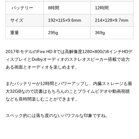
バッテリー
8時間
12時間
サイズ
192×115×9.6mm
214×128×9.7mm
重量
295g
369g
2017年モデルのFire HD 8では高解像度1280×800の8インチHDデ
ィスプレイとDolbyオーディオのステレオスピーカー搭載で迫力
ある画面とオーディオを楽しめます。
またバッテリーが12時間とパワーアップし、内臓ストレージも最
大32GBなので読書はもちろんのことプライムビデオや動画視聴
なども長時間楽しむことができます。
スペック的には落ち度のないパワフルな印象ですね。