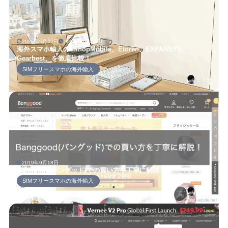
2026年5月22日
2019年9月18日
海外スマホ輸入の1ShopMobile、Etoren、EXPANSYS、
Gearbest、を徹底比較！
SIMフリースマホの海外輸入
セイヤ
2019年9月18日
Banggood(バングッド)での買い方を丁寧に解説！
SIMフリースマホの海外輸入
セイヤ