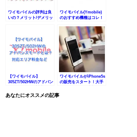
ワイモバイルの評判は良
ワイモバイル(Ymobile)
いの？メリット/デメリッ
のおすすめ機種はコレ！
トなど
比較など
【ワイモバイル】
ワイモバイルがiPhone5s
305ZT/502HWのアドバン
の販売をスタート！大手
スモードとは？対応エリ
キャリアよりも半額に
ア料金など
あなたにオススメの記事