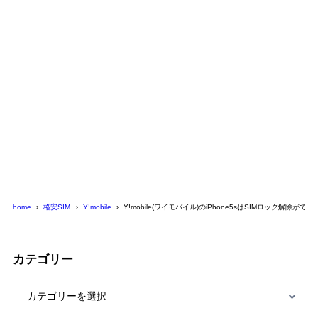
home
格安SIM
Y!mobile
Y!mobile(ワイモバイル)のiPhone5sはSIMロック解除がで
カテゴリー
カ