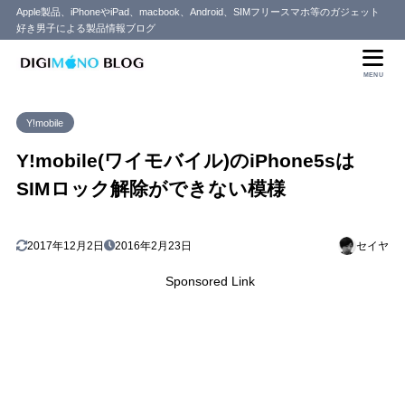
Apple製品、iPhoneやiPad、macbook、Android、SIMフリースマホ等のガジェット
好き男子による製品情報ブログ
目次
MENU
1
ワイモバイルのiPhoneはSIMロック解除が非対応
Y!mobile
SIMロック解除が義務付けられているはずだが・・
1.1
Y!mobile(ワイモバイル)のiPhone5sは
SIMロック解除ができない模様
2017年12月2日
2016年2月23日
セイヤ
Sponsored Link