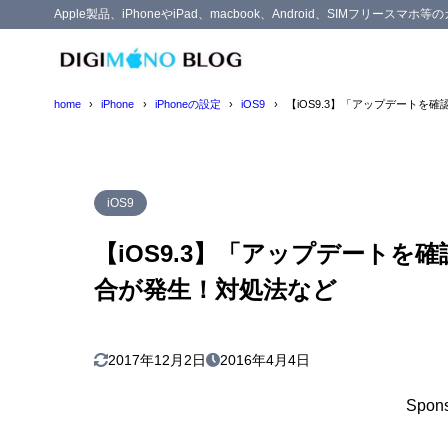
Apple製品、iPhoneやiPad、macbook、Android、SIMフリー
目次
home
iPhone
iPhoneの設定
iOS9
【iOS9.3】「アップデート
1
iOS9.3、
対処法に
1.1
iOS9
【iOS9.3】「アップデート
合が発生！対処法など
2017年12月2日
2016年4月4日
Spons