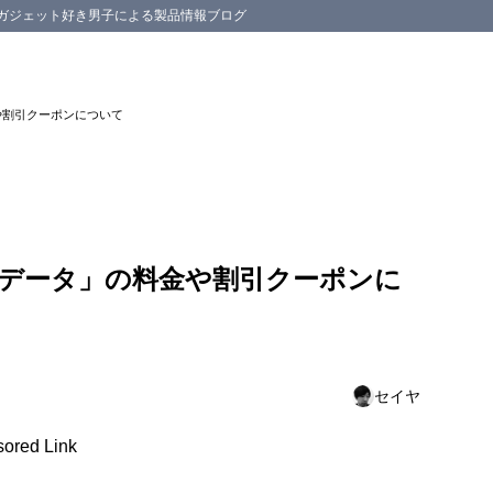
スマホ等のガジェット好き男子による製品情報ブログ
や割引クーポンについて
について
べると料金が最も安い
と大容量スペックを用意
ハデータ」の料金や割引クーポンに
却について
ンやサポートについて
ポンについて
セイヤ
ored Link