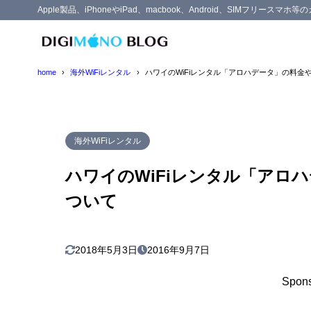
Apple製品、iPhoneやiPad、macbook、Android、SIMフリー
目次
home
海外WiFiレンタル
ハワイのWiFiレンタル「アロハデータ」の料金
1
アロハデータ
他社に比
1.1
海外WiFiレンタル
高速通信
1.2
ハワイのWiFiレンタル「アロ
受取と返
1.3
ついて
オプショ
1.4
割引クー
1.5
2
最後に
2018年5月3日
2016年9月7日
Spons