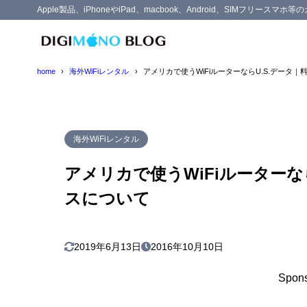
Apple製品、iPhoneやiPad、macbook、Android、SIMフリー
目次
home
海外WiFiレンタル
アメリカで使うWiFiルーターならU.S.データ
1
U.S.データに
業界最安
1.1
海外WiFiレンタル
4G LT
1.2
アメリカで使うWiFiルーターな
受取と返
1.3
スについて
オプショ
1.4
割引クー
1.5
2
最後に
2019年6月13日
2016年10月10日
Spons