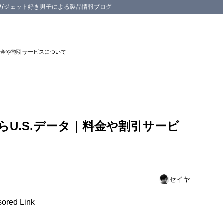
スマホ等のガジェット好き男子による製品情報ブログ
｜料金や割引サービスについて
ついて
値の料金プランを用意
Eの高速通信・大容量のプランを提供
らU.S.データ｜料金や割引サービ
却について
ンやサポートについて
ポンについて
セイヤ
ored Link