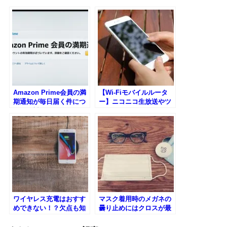
Amazon Prime会員の満
【Wi-Fiモバイルルータ
期通知が毎日届く件につ
ー】ニコニコ生放送やツ
いての対処
イキャス配信におすすめ
の回線はコレ
ワイヤレス充電はおすす
マスク着用時のメガネの
めできない！？欠点も知
曇り止めにはクロスが最
っておくべきです
強だ！