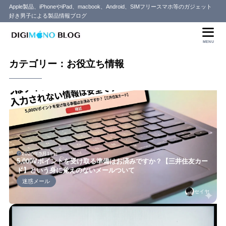
Apple製品、iPhoneやiPad、macbook、Android、SIMフリースマホ等のガジェット
好き男子による製品情報ブログ
MENU
カテゴリー：お役立ち情報
2026年5月19日
5,000Vポイントを受け取る準備はお済みですか？【三井住友カー
ド】という身に覚えのないメールついて
迷惑メール
セイヤ