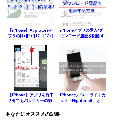
【iPhone】App Storeア
iPhoneアプリの購入/ダ
プリの[4+][9+][12+][17+]
ウンロード履歴を削除す
の意味とは？
る方法
【iPhone】アプリを終了
iPhoneのブルーライトカ
させてもバッテリーの節
ット「Night Shift」と
約にはならない模様
は？適切に設定して目を
保養しよう
あなたにオススメの記事