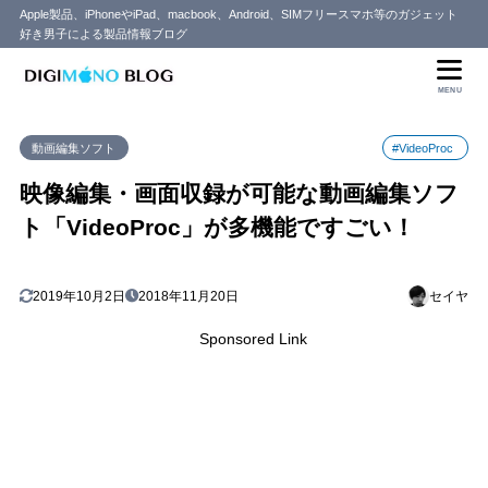
Apple製品、iPhoneやiPad、macbook、Android、SIMフリースマホ等のガジェット
好き男子による製品情報ブログ
目次
MENU
1
VideoProcについて
動画編集ソフト
#VideoProc
直感的な操作で簡単に編集ができる
1.1
4K動画を各動画ファイルに素早く変換、圧縮できる
1.2
映像編集・画面収録が可能な動画編集ソフ
1000以上の動画サイトから動画や音楽をダウンロードできる
1.3
ト「VideoProc」が多機能ですごい！
画面収録が超簡単に！
1.4
VideoProcを使ってみた
1.5
2019年10月2日
2018年11月20日
セイヤ
2
一通り触ってみた感想
Sponsored Link