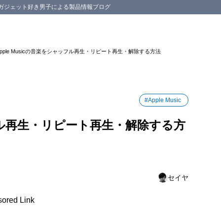
スマホ等のガジェット好き男子による製品情報ブログ
Apple Musicの音楽をシャッフル再生・リピート再生・解除する方法
sicでシャッフル再生する方法
ストをシャッフル再生
#Apple Music
ストをシャッフル再生
ャッフル再生・リピート再生・解除する方
複数（3つ以上）ある場合
sicでリピート再生する方法
ストやアルバムをリピート再生する方法
ル再生・リピート再生を解除する方法
セイヤ
ored Link