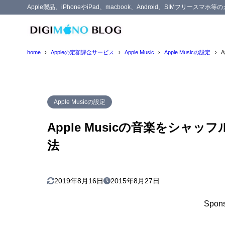
Apple製品、iPhoneやiPad、macbook、Android、SIMフリー
目次
home
Appleの定額課金サービス
Apple Music
Apple Musicの設定
1
Apple Mu
プレイリ
1.1
Apple Musicの設定
アーティ
1.2
Apple Musicの音楽をシ
アルバムが
1.3
法
2
Apple Mu
プレイリ
2.1
シャッフ
2.2
2019年8月16日
2015年8月27日
3
まとめ
Spons