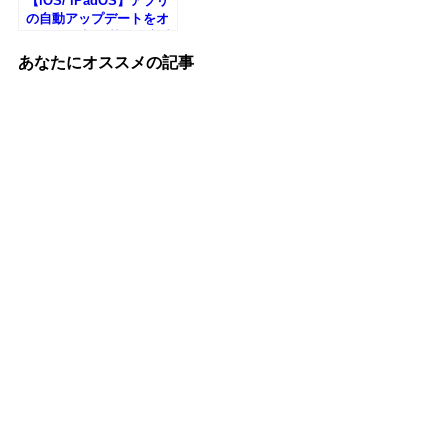
【iOS/ iPadOS】アプリ
の自動アップデートをオ
ン/オフと切り替える方法
あなたにオススメの記事