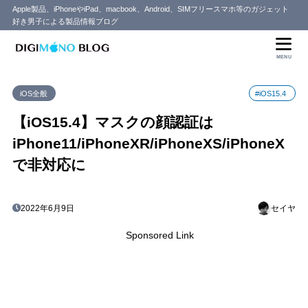
Apple製品、iPhoneやiPad、macbook、Android、SIMフリースマホ等のガジェット
好き男子による製品情報ブログ
目次
MENU
1
ユーザー待望のマスクしたままロック解除
iOS全般
#iOS15.4
対応機種はiPhone12以降とのこと
1.1
【iOS15.4】マスクの顔認証は
iPhone11/iPhoneXR/iPhoneXS/iPhoneX
で非対応に
2022年6月9日
セイヤ
Sponsored Link