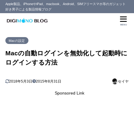
Apple製品、iPhoneやiPad、macbook、Android、SIMフリースマホ等のガジェット
好き男子による製品情報ブログ
目次
MENU
1
Macの自動ログインを無効化する方法
Macの設定
2
最後に
Macの自動ログインを無効化して起動時に
ログインする方法
2018年5月3日
2015年8月31日
セイヤ
Sponsored Link