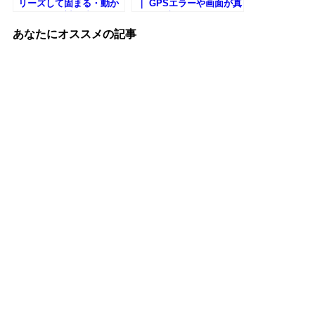
リーズして固まる・動か
｜ GPSエラーや画面が真
ない原因や対処法など
っ黒で暗くなるなど
あなたにオススメの記事