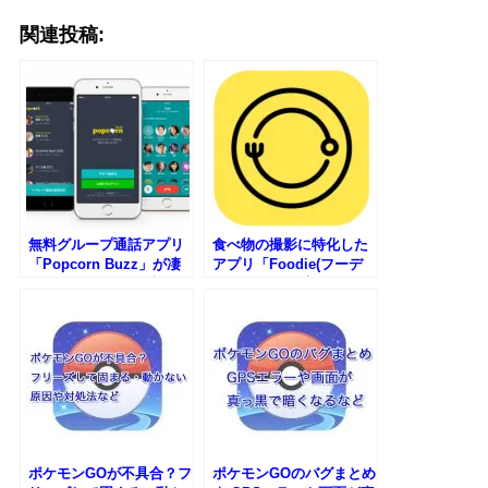
関連投稿:
無料グループ通話アプリ
食べ物の撮影に特化した
「Popcorn Buzz」が凄
アプリ「Foodie(フーデ
い！iPhoneでも発表か
ィー)」の使い方
ポケモンGOが不具合？フ
ポケモンGOのバグまとめ