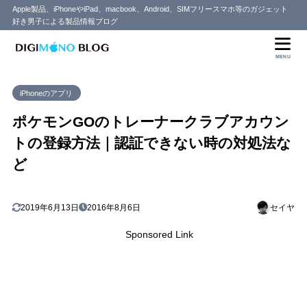
Apple製品、iPhoneやiPad、macbook、Android、SIMフリースマホ等のガジェット
好き男子による製品情報ブログ
目次
MENU
1
ポケモントレーナークラブアカウントの登録方法
iPhoneのアプリ
2
ログインできない/認証できない場合
ポケモンGOのトレーナークラブアカウン
トの登録方法｜認証できない時の対処法な
ど
2019年6月13日
2016年8月6日
セイヤ
Sponsored Link