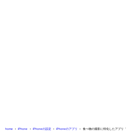
home
iPhone
iPhoneの設定
iPhoneのアプリ
食べ物の撮影に特化したアプリ「Foo