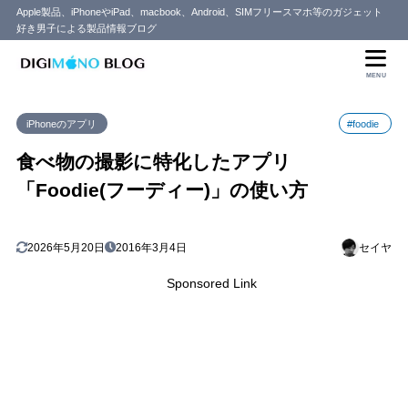
Apple製品、iPhoneやiPad、macbook、Android、SIMフリースマホ等のガジェット
好き男子による製品情報ブログ
目次
MENU
1
「Foodie(フーディー)」の機能
iPhoneのアプリ
#foodie
「Foodie(フーディー)」の使い方
1.1
カメラロールから選択して加工する方法
1.2
食べ物の撮影に特化したアプリ
2
まとめ
「Foodie(フーディー)」の使い方
2026年5月20日
2016年3月4日
セイヤ
Sponsored Link