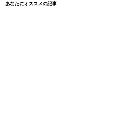
リットとデメリットなど
対処法など
あなたにオススメの記事