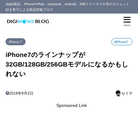
Apple製品、iPhoneやiPad、macbook、Android、SIMフリースマホ等のガジェット
好き男子による製品情報ブログ
目次
MENU
1
32GBモデルが最小ストレージへ？256GBモデルも登場
iPhone 7
#iPhone7
2
価格の変化はあるのか？
iPhone7のラインナップが
32GB/128GB/256GBモデルになるかもし
れない
2016年9月2日
セイヤ
Sponsored Link