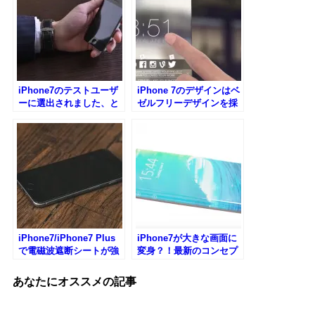
iPhone7のテストユーザ
iPhone 7のデザインはベ
ーに選出されました、と
ゼルフリーデザインを採
いう誘導に騙されないよ
用するかも
うに！
iPhone7/iPhone7 Plus
iPhone7が大きな画面に
で電磁波遮断シートが強
変身？！最新のコンセプ
化される模様
ト動画がカッコよすぎ
る！
あなたにオススメの記事