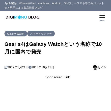
Apple製品、iPhoneやiPad、macbook、Android、SIMフリースマホ等のガジェット
好き男子による製品情報ブログ
目次
MENU
1
「Gear S4」ではなく「Galaxy Watch」として発売
Galaxy Watch
スマートウォッチ
日本では知名度は低い・・
1.1
Gear s4はGalaxy Watchという名称で10
月に国内で発売
2019年1月21日
2018年10月13日
セイヤ
Sponsored Link