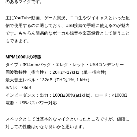
のあるマイクです。
主にYouTube動画、ゲーム実況、ニコ生やツイキャスといった配
信で使用するのに適しており、USB接続で手軽に使えるのが魅力
です。もちろん簡易的なボーカル録音や楽器録音として使うこと
もできます。
MPM1000Uの特徴
タイプ：Φ14mmバック・エレクトレット・USBコンデンサー
周波数特性（指向性）：20Hz〜17kHz（単一指向性)
最大音圧レベル：132dB（THD≦1%, 1 kHz）
S/N比：78dB
インピーダンス：出力：100Ω±30%(at1kHz)、ロード：≧1000Ω
電源：USBパスパワー対応
スペックとしては基本的なマイクといったところですが、値段に
対しての性能はかなり良いかと思います。