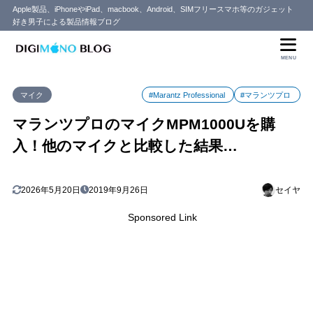
Apple製品、iPhoneやiPad、macbook、Android、SIMフリースマホ等のガジェット
好き男子による製品情報ブログ
目次
MENU
1
コスパ良し！マランツプロ MPM1000Uについて
マイク
#Marantz Professional
#マランツプロ
2
MPM1000Uを開封していきます
YouTube撮影やライブ配信ならUSBタイプがおすすめ
2.1
マランツプロのマイクMPM1000Uを購
MPM1000Uの音質について
2.2
入！他のマイクと比較した結果…
iPad内蔵マイクの音質
2.2.1
ソニーPCV80Uの音質
2.2.2
2026年5月20日
2019年9月26日
セイヤ
マランツプロ MPM1000Uの音質
2.2.3
Sponsored Link
3
マイクを買うならMPM1000Uをおすすめします