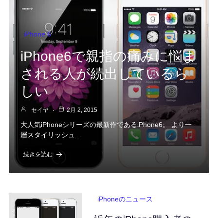
iPhone 6
iPhone6で親指の痛みに悩ま
される人が続出しているら
しい
セイヤ
2月 2, 2015
大人気iPhoneシリーズの最新作であるiPhone6。 より一
層スタイリッシュ…
続きを読む
iPhoneのニュース