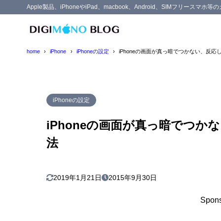
Apple製品、iPhoneやiPad、macbook、Android、SIMフリー
目次
home
iPhone
iPhoneの設定
iPhoneの画面が真っ暗でつかない、反
1
iPhoneの
ケース1.
1.1
iPhoneの設定
フリ
1.1.1
iPhoneの画面が真っ暗でつ
対処
1.1.2
法
ケース2.
1.2
画面
1.2.1
対処
1.2.2
2019年1月21日
2015年9月30日
それでも
1.3
Spons
2
まとめ