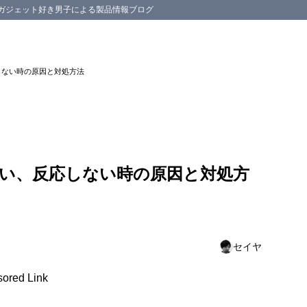
スマホ等のガジェット好き男子による製品情報ブログ
応しない時の原因と対処方法
電源が入らない、反応しない時の原因と解決方法
突然フリーズして動かなくなった場合
ーズして反応しない原因
かない、反応しない時の原因と対処方
法
突然真っ暗になって動かなくなった
が真っ暗になった原因
法
セイヤ
ダメならサポートセンターへ・・
ored Link