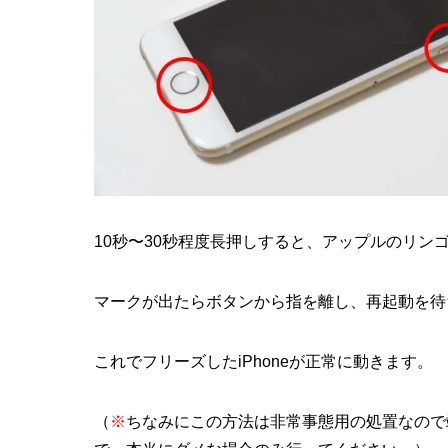
10秒〜30秒程度長押しすると、アップルのリン
マークが出たらボタンから指を離し、再起動を待
これでフリーズしたiPhoneが正常に動きます。
（
※
ちなみにこの方法は非常事態用の処置なので