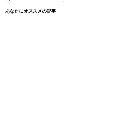
っ黒で暗くなるなど
ラブのどちらが良い？メ
リットとデメリットなど
あなたにオススメの記事