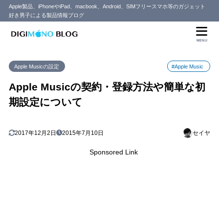
Apple製品、iPhoneやiPad、macbook、Android、SIMフリースマホ等のガジェット
好き男子による製品情報ブログ
目次
MENU
1
Apple Musicについて
Apple Musicの設定
#Apple Music
2
Apple Musicの利用（契約）方法
3
Apple Musicの契約・登録方法や簡単な初
Apple Musicの初期設定
期設定について
Connectにてアーティストと交流ができる
3.1
Radioは24時間の視聴が可能に
3.2
4
まとめ
2017年12月2日
2015年7月10日
セイヤ
Sponsored Link