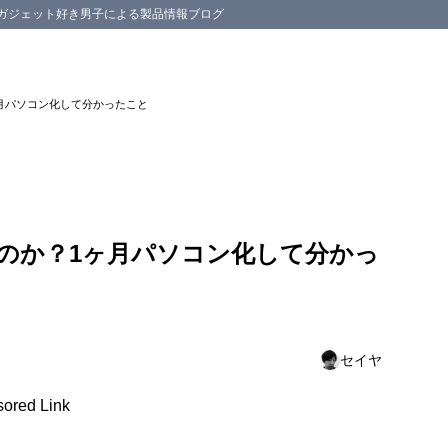
スマホ等のガジェット好き男子による製品情報ブログ
ヶ月パソコン化して分かったこと
使用していたパソコンを1ヶ月間使用停止してみた
コン代わりに使うための準備
周辺アクセサリやアプリを揃える
るのか？1ヶ月パソコン化して分かっ
プリをインストールする
ークを同期する
ックについて
セイヤ
月間、パソコンのように使ってみて感じたこと
切り替えが少し面倒だが、マルチタスクは良い
ored Link
dPress App