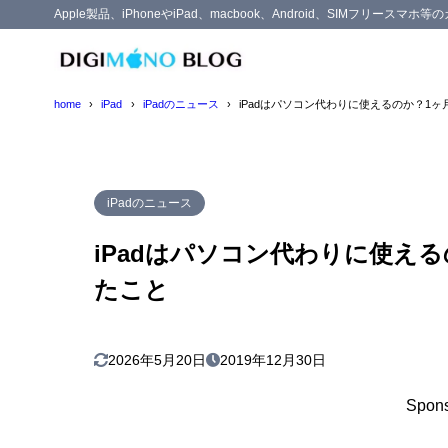
Apple製品、iPhoneやiPad、macbook、Android、SIMフリー
目次
home
iPad
iPadのニュース
iPadはパソコン代わりに使えるのか？1
1
仕事や作業で
2
iPadをパソ
iPadのニュース
iPadの
2.1
iPadはパソコン代わりに使え
必要なア
2.2
たこと
ブックマ
2.3
3
iPadのスペ
2026年5月20日
2019年12月30日
4
iPadを1ヶ
アプリの
4.1
Spons
ブログはWor
4.2