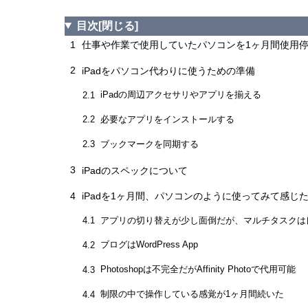
目次
[閉じる]
1
仕事や作業で使用していたパソコンを1ヶ月間使用
2
iPadをパソコン代わりに使うための準備
iPadの周辺アクセサリやアプリを揃える
2.1
必要なアプリをインストールする
2.2
ブックマークを同期する
2.3
3
iPadのスペックについて
4
iPadを1ヶ月間、パソコンのように使ってみて感じ
アプリの切り替えが少し面倒だが、マルチタスクは
4.1
ブログはWordPress App
4.2
Photoshopは不完全だがAffinity Photoで代用可能
4.3
制限の中で操作している感覚が1ヶ月間続いた
4.4