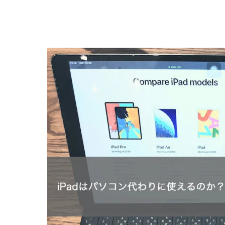
Photosh
4.3
制限の中で
4.4
5
簡易的な作業