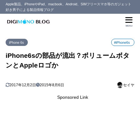
Apple製品、iPhoneやiPad、macbook、Android、SIMフリースマホ等のガジェット
好き男子による製品情報ブログ
MENU
iPhone 6s
#iPhone6s
iPhone6sの部品が流出？ボリュームボタ
ンとAppleロゴか
2017年12月2日
2015年8月6日
セイヤ
Sponsored Link