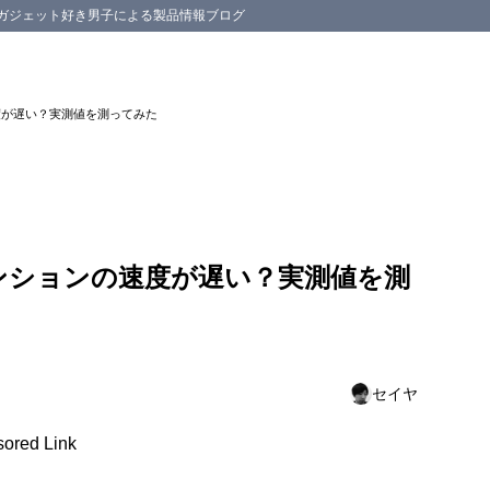
スマホ等のガジェット好き男子による製品情報ブログ
の速度が遅い？実測値を測ってみた
コミは当てになるのだろうか
や求めるものが異なる
の口コミは気休め程度、参考程度に考えよう
r マンションの速度が遅い？実測値を測
r マンションのリアルな実測値
or マンションは個人的には満足！しかし・・
セイヤ
ored Link