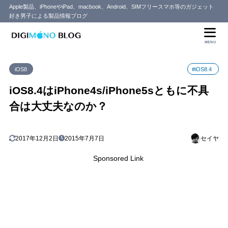
Apple製品、iPhoneやiPad、macbook、Android、SIMフリースマホ等のガジェット
好き男子による製品情報ブログ
目次
MENU
1
iOS8.4はiPhone4s/5sでも正常に使える？
iOS8
#iOS8.4
iPhone4sでは特に不具合やバグはなし
1.1
iPhone5/5sは大丈夫？
1.2
iOS8.4はiPhone4s/iPhone5sともに不具
2
大きな理由がなければアップデートを推奨します
合は大丈夫なのか？
2017年12月2日
2015年7月7日
セイヤ
Sponsored Link