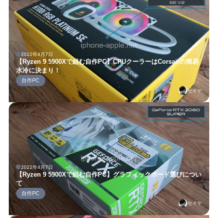
2022年4月7日
【Ryzen 9 5900Xで組む自作PC】CPUクーラーはCorsairの簡易
水冷に決まり！
自作PC
セイヤ
2022年4月7日
【Ryzen 9 5900Xで組む自作PC】グラフィックボード選びについ
て
自作PC
セイヤ