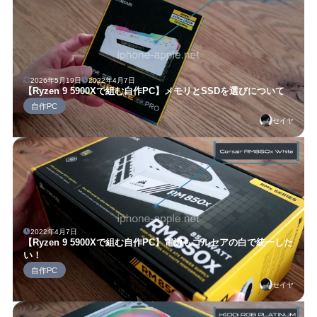
2026年5月19日
2022年4月7日
【Ryzen 9 5900Xで組む自作PC】メモリとSSDを選びについて
自作PC
セイヤ
2022年4月7日
【Ryzen 9 5900Xで組む自作PC】電源もコルセアの白で統一した
い！
自作PC
セイヤ