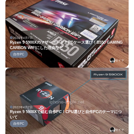
2022年4月7日
Ryzen 9 5900XのマザーボードとPCケース選び！B550 GAMING
CARBON WIFIにした理由など
自作PC
セイヤ
2022年4月7日
Ryzen 9 5900Xで組む自作PC！CPU選びと自作PCのテーマにつ
いて
自作PC
セイヤ