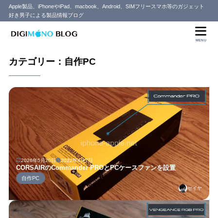
Apple製品、iPhoneやiPad、macbook、Android、SIMフリースマホ等のガジェット
好き男子による製品情報ブログ
MENU
カテゴリー：自作PC
2026年5月20日
2022年4月7日
CORSAIRのCommander PROとPCケースファンを設置
自作PC
セイヤ