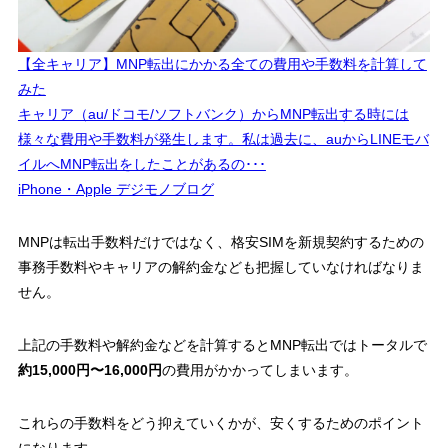
【全キャリア】MNP転出にかかる全ての費用や手数料を計算して
みた
キャリア（au/ドコモ/ソフトバンク）からMNP転出する時には
様々な費用や手数料が発生します。私は過去に、auからLINEモバ
イルへMNP転出をしたことがあるの･･･
iPhone・Apple デジモノブログ
MNPは転出手数料だけではなく、格安SIMを新規契約するための
事務手数料やキャリアの解約金なども把握していなければなりま
せん。
上記の手数料や解約金などを計算するとMNP転出ではトータルで
約15,000円〜16,000円
の費用がかかってしまいます。
これらの手数料をどう抑えていくかが、安くするためのポイント