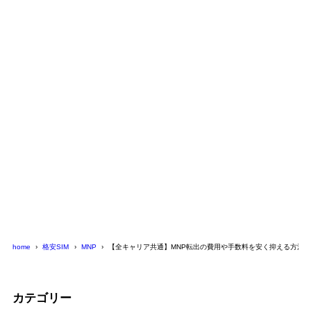
home
格安SIM
MNP
【全キャリア共通】MNP転出の費用や手数料を安く抑える方法
カテゴリー